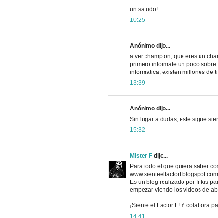
un saludo!
10:25
Anónimo dijo...
a ver champion, que eres un ch
primero informate un poco sobre lo
informatica, existen millones de ti
13:39
Anónimo dijo...
Sin lugar a dudas, este sigue sien
15:32
Mister F
dijo...
Para todo el que quiera saber cosa
www.sienteelfactorf.blogspot.com
Es un blog realizado por frikis par
empezar viendo los videos de ab
¡Siente el Factor F! Y colabora par
14:41