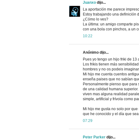
Juanxo
dijo...
La aportación me parece impresci
Estoy trabajando una definición de 
¿Cómo lo ves?
La última: un amigo comparte piso
con una bola con pinchos, a un co
10:22
Anónimo dijo...
Pues yo tengo un hijo friki de 13
Los frikis tienen más sensibilida
hombres y no os podeis imaginar l
Mi hijo me cuenta cuentos antig
enseña paises que no sabían que e
Personalmente pienso que para ser
de una calidad humana superior. 
viven mas alguna realidad parale
simple, artificial y frívola como 
Mi hijo me gusta no solo por que
que he conocido y el día que sea 
07:29
Peter Parker
dijo...