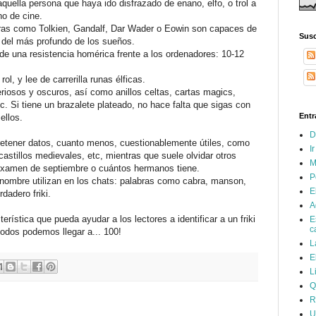
aquella persona que haya ido disfrazado de enano, elfo, o trol a
no de cine.
ras como Tolkien, Gandalf, Dar Wader o Eowin son capaces de
Susc
 del más profundo de los sueños.
de una resistencia homérica frente a los ordenadores: 10-12
rol, y lee de carrerilla runas élficas.
riosos y oscuros, así como anillos celtas, cartas magics,
c. Si tiene un brazalete plateado, no hace falta que sigas con
Entr
ellos.
D
retener datos, cuanto menos, cuestionablemente útiles, como
I
astillos medievales, etc, mientras que suele olvidar otros
M
 examen de septiembre o cuántos hermanos tiene.
P
 nombre utilizan en los chats: palabras como cabra, manson,
E
dadero friki.
A
erística que pueda ayudar a los lectores a identificar a un friki
E
c
todos podemos llegar a... 100!
L
E
L
Q
R
U