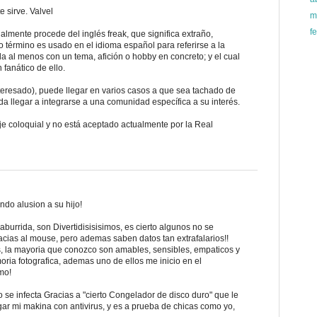
e sirve. Valvel
m
f
iginalmente procede del inglés freak, que significa extraño,
yo término es usado en el idioma español para referirse a la
 al menos con un tema, afición o hobby en concreto; y el cual
fanático de ello.
(interesado), puede llegar en varios casos a que sea tachado de
 llegar a integrarse a una comunidad específica a su interés.
je coloquial y no está aceptado actualmente por la Real
endo alusion a su hijo!
burrida, son Divertidisisisimos, es cierto algunos no se
acias al mouse, pero ademas saben datos tan extrafalarios!!
s, la mayoria que conozco son amables, sensibles, empaticos y
ria fotografica, ademas uno de ellos me inicio en el
mo!
se infecta Gracias a "cierto Congelador de disco duro" que le
gar mi makina con antivirus, y es a prueba de chicas como yo,