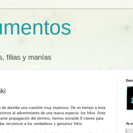
umentos
, filias y manías
Dato
iki
o de abordar una cuestión muy espinosa. De un tiempo a esta
istimos al advenimiento de una nueva especie: los frikis. Ante
etante propagación del término, hemos extraído 8 claves para
as reconocer a los verdaderos y genuinos frikis.
Ya s