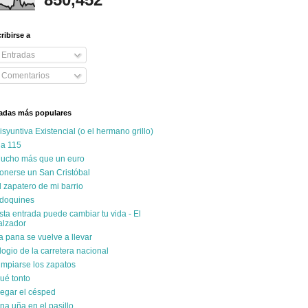
ribirse a
Entradas
Comentarios
adas más populares
isyuntiva Existencial (o el hermano grillo)
r a 115
ucho más que un euro
onerse un San Cristóbal
l zapatero de mi barrio
doquines
sta entrada puede cambiar tu vida - El
alzador
a pana se vuelve a llevar
logio de la carretera nacional
impiarse los zapatos
ué tonto
egar el césped
na uña en el pasillo