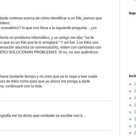
Segu
tante certeras acerca de cómo identificar a un friki, pienso que
intero:
 convatirlos? lo que nos lleva a la siguiente pregunta... ¿es
o tenía un problema informático, y un amigo me dijo: "no te
ue es un friki que te lo arreglará." Y así fue. Los frikis son
rsación aburrida (si conversación), visten con camisetas con
 ... PERO SOLUCIONAN PROBLEMAS. Si no, no son auténticos
Arch
 hace bastante tiempo y no creo que ya lo vaya a leer nadie
abes de frikis como para que yo ahora me ponga a darte
►
ma, continuaré con la lista.
►
►
►
►
tografía me ha dicho que combate se escribe con b...
►
►
►