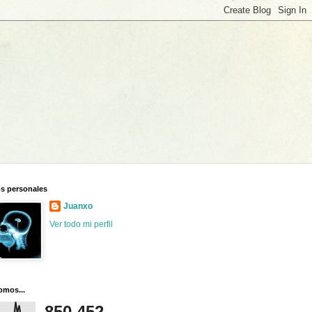
s personales
Juanxo
Ver todo mi perfil
omos...
850,452