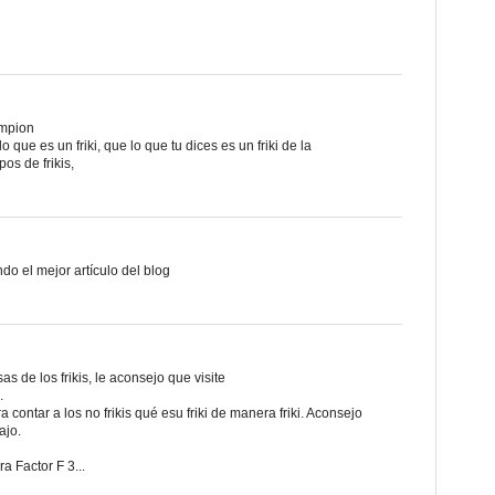
ampion
 que es un friki, que lo que tu dices es un friki de la
pos de frikis,
do el mejor artículo del blog
s de los frikis, le aconsejo que visite
.
a contar a los no frikis qué esu friki de manera friki. Aconsejo
ajo.
a Factor F 3...