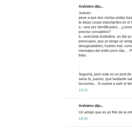
Anónimo dijo...
Juanxo:
pese a que das ciertas pistas bas
te dejas cosas importantes en el t
a.- una vez identificados... ¿como
preciso convatirlos?
b.- anécdota ilustrativa: un día y
preocupes, que yo tengo un amigo q
desagradables, huelen mal, conve
mensajes del estilo porn star,
frikis.
.
.
.
Seguiría, pero este es un post de
salvo tú, juanxo, que bastante s
lecciones... Si vuelve a salir el te
19:42
Anónimo dijo...
Un amigo que es un friki de la or
19:45