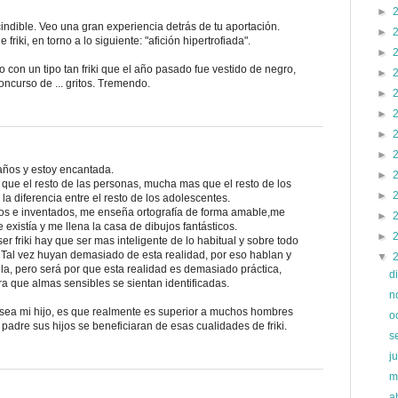
►
ndible. Veo una gran experiencia detrás de tu aportación.
►
friki, en torno a lo siguiente: "afición hipertrofiada".
►
 con un tipo tan friki que el año pasado fue vestido de negro,
►
ncurso de ... gritos. Tremendo.
►
►
►
►
 años y estoy encantada.
►
d que el resto de las personas, mucha mas que el resto de los
►
a diferencia entre el resto de los adolescentes.
uos e inventados, me enseña ortografía de forma amable,me
►
xistía y me llena la casa de dibujos fantásticos.
►
 friki hay que ser mas inteligente de lo habitual y sobre todo
Tal vez huyan demasiado de esta realidad, por eso hablan y
▼
la, pero será por que esta realidad es demasiado práctica,
d
para que almas sensibles se sientan identificadas.
n
 sea mi hijo, es que realmente es superior a muchos hombres
o
padre sus hijos se beneficiaran de esas cualidades de friki.
s
j
m
a