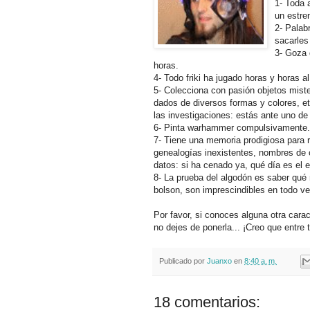
1- Toda 
un estre
2- Palab
sacarles
3- Goza 
horas.
4- Todo friki ha jugado horas y horas al 
5- Colecciona con pasión objetos miste
dados de diversos formas y colores, et
las investigaciones: estás ante uno de 
6- Pinta warhammer compulsivamente.
7- Tiene una memoria prodigiosa para 
genealogías inexistentes, nombres de c
datos: si ha cenado ya, qué día es el
8- La prueba del algodón es saber qué
bolson, son imprescindibles en todo ver
Por favor, si conoces alguna otra caract
no dejes de ponerla... ¡Creo que entre 
Publicado por
Juanxo
en
8:40 a. m.
18 comentarios: