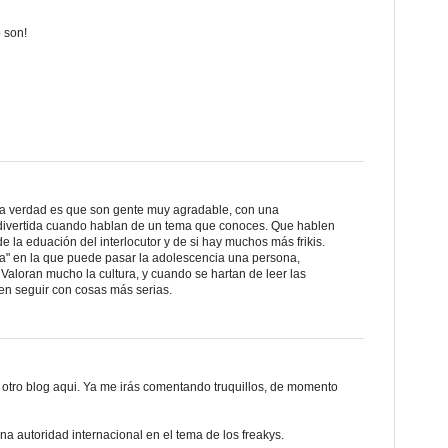
o son!
 la verdad es que son gente muy agradable, con una
divertida cuando hablan de un tema que conoces. Que hablen
la eduación del interlocutor y de si hay muchos más frikis.
na" en la que puede pasar la adolescencia una persona,
 Valoran mucho la cultura, y cuando se hartan de leer las
en seguir con cosas más serias.
otro blog aqui. Ya me irás comentando truquillos, de momento
a autoridad internacional en el tema de los freakys.