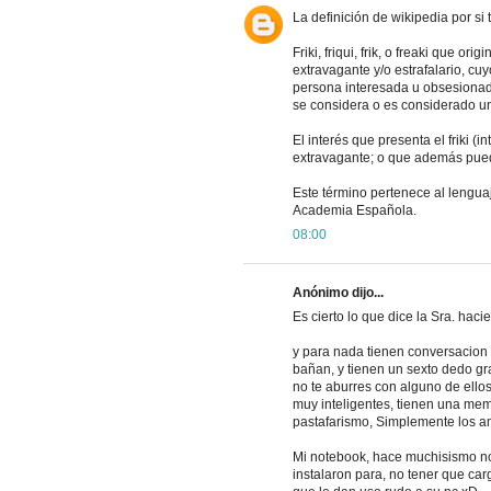
La definición de wikipedia por si t
Friki, friqui, frik, o freaki que or
extravagante y/o estrafalario, cu
persona interesada u obsesionada
se considera o es considerado un 
El interés que presenta el friki 
extravagante; o que además pueda
Este término pertenece al lengua
Academia Española.
08:00
Anónimo dijo...
Es cierto lo que dice la Sra. haci
y para nada tienen conversacion a
bañan, y tienen un sexto dedo gr
no te aburres con alguno de ello
muy inteligentes, tienen una memo
pastafarismo, Simplemente los a
Mi notebook, hace muchisismo no 
instalaron para, no tener que car