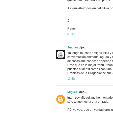
que le dan uso rudo a su pc xD
Asi que Aburridos en definitiva n
:)
Ramen.
01:41
Juanan
dijo...
Yo tengo muchos amigos frikis y
conversación animada, aguda y 
de cosas que conoces depende de 
Creo que es la mejor "tribu urba
puestos a identificarnos con una.
Crónicas de la Dragonlance suel
11:38
MiguelF
dijo...
juan! soy Miguel, me he montado 
sólo tengo hecha una entrada.
PD: ya veo, que en verdad eres un