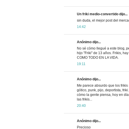
Un friki medio-convertido dijo...
sin duda, el mejor post del merca
14:42
Anónimo dijo...
No sé cómo llegué a este blog, 
hijo "Friki" de 13 años. Frikis, h
COMO TODO EN LA VIDA.
19:11
Anónimo dijo...
Me parece absurdo que los frikis
gótico, punk, pijo, deportista, fr
cómo la gente piensa, hoy en día
las frikis...
20:40
Anónimo dijo...
Precioso